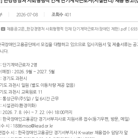
천] 한강경영처 사회형평적 인재 단기계약근로자(시설관리) 채용 공고(
부
2026-07-08
조회수
401
채용공고문_한강경영처 사회형평적 인재 단기계약근로자(장애인 제한).pdf
[ 693
한국장애인고용공단에서 모집을 대행하고 있으므로 입사지원서 및 제출서류는 
니다.
 : 단기계약근로자 2명
예정) : 2026. 9월 ~ 2027. 5월
 : 경기도 과천시
경기도 과천시 일원 (별도 이동차량 제공 없음)
경기도 과천시 교육원로 11
 : 통상근무(주5일) / 일 6시간 근무
 : 시설관리(환경미화)
2026. 7. 8. (수) ~ 7. 22. (수) 18:00까지
법 : 한국장애인고용공단 경기서부지사로 지원서류 접수(등기우편, 방문, 메일)
시 : 1886miso@kead.or.kr
편접수 시 : 한국장애인고용공단 경기서부지사 K-water 채용접수 담당자 앞