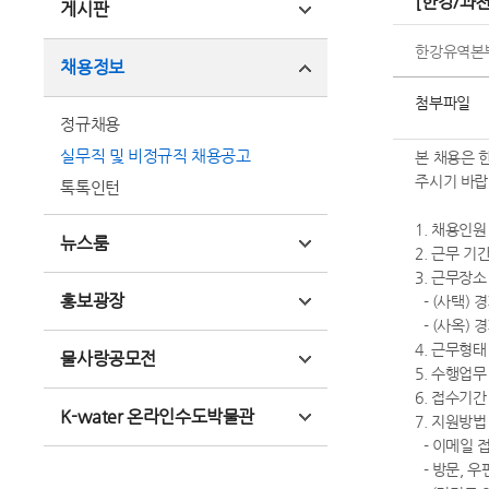
[한강/과
게시판
한강유역본
채용정보
첨부파일
정규채용
실무직 및 비정규직 채용공고
본 채용은 
주시기 바랍
톡톡인턴
1. 채용인원
뉴스룸
2. 근무 기간(
3. 근무장소
홍보광장
- (사택) 
- (사옥) 
4. 근무형태
물사랑공모전
5. 수행업무
6. 접수기간 : 
K-water 온라인수도박물관
7. 지원방
- 이메일 접수 
- 방문, 우