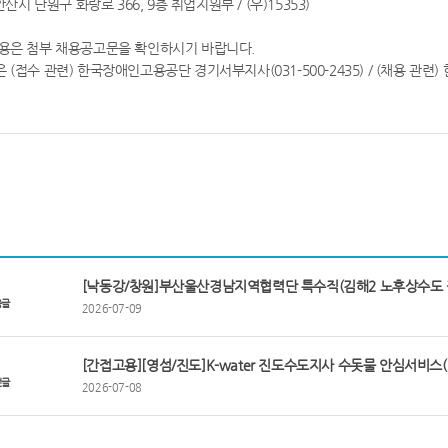
시 단원구 화랑로 366, 9층 취업지원부 / (우)15353)
내용은 첨부 채용공고문을 확인하시기 바랍니다.
 (접수 관련) 한국장애인고용공단 경기서부지사(031-500-2435) / (채용 관련)
[낙동강/창원]부산울산경남지역협력단 특수직(김해2 노후상수도 
음글
2026-07-09
[간접고용][영섬/진도]K-water 진도수도지사 수돗물 안심서비
전글
2026-07-08