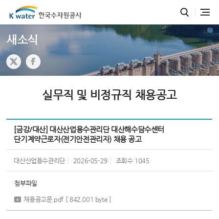
새소식
실무직 및 비정규직 채용공고
[금강/대산] 대산산업용수관리단 대산해수담수센터
단기계약근로자(전기안전관리자) 채용 공고
대산산업용수관리단
2026-05-29
조회수
1045
첨부파일
채용공고문.pdf
[ 842,001 byte ]