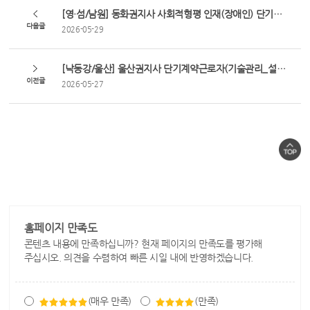
[영·섬/남원] 동화권지사 사회적형평 인재(장애인) 단기계약근로자(사택 환경정비) 채용 공고
다음글
2026-05-29
[낙동강/울산] 울산권지사 단기계약근로자(기술관리_설비운영(배출수처리시설))채용 공고(육아휴직 대체인력)
이전글
2026-05-27
홈페이지 만족도
콘텐츠 내용에 만족하십니까? 현재 페이지의 만족도를 평가해
주십시오. 의견을 수렴하여 빠른 시일 내에 반영하겠습니다.
(매우 만족)
(만족)