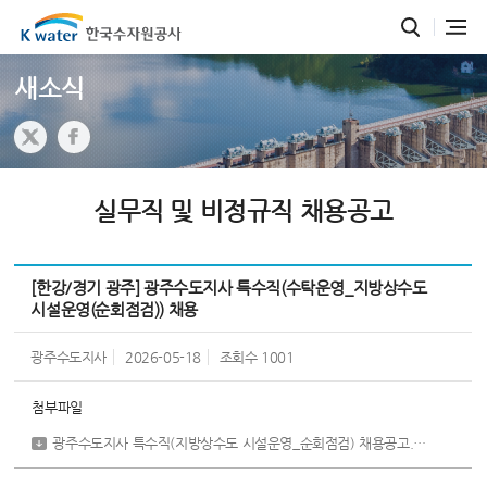
새소식
실무직 및 비정규직 채용공고
[한강/경기 광주] 광주수도지사 특수직(수탁운영_지방상수도
시설운영(순회점검)) 채용
광주수도지사
2026-05-18
조회수
1001
첨부파일
광주수도지사 특수직(지방상수도 시설운영_순회점검) 채용공고.pdf
[ 755,2