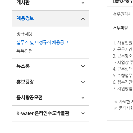
[금강/청
게시판
청주권지사
채용정보
첨부파일
정규채용
실무직 및 비정규직 채용공고
1. 채용인원
2. 근무기간 :
톡톡인턴
3. 근무장소 
* 사업장 주
뉴스룸
4. 근무형태
5. 수행업
홍보광장
6. 접수기간 :
7. 지원방
물사랑공모전
※ 자세한 
※ 문의사항은
K-water 온라인수도박물관