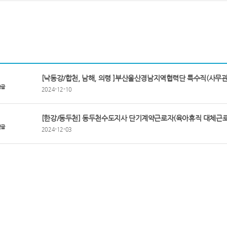
[낙동강/합천, 남해, 의령 ]부산울산경남지역협력단 특수직(사무관
음글
2024-12-10
[한강/동두천] 동두천수도지사 단기계약근로자(육아휴직 대체근
전글
2024-12-03