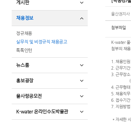
[낙동강/
게시판
울산권지사
채용정보
첨부파일
정규채용
실무직 및 비정규직 채용공고
K-wate
첨부의 채용
톡톡인턴
1. 채용인원
뉴스룸
2. 근무기간 :
3. 근무장소
홍보광장
(울산시 
4. 근무형태
5. 채용직무
물사랑공모전
6. 접수기간 : 
7. 지원방법 :
K-water 온라인수도박물관
* 자세한 