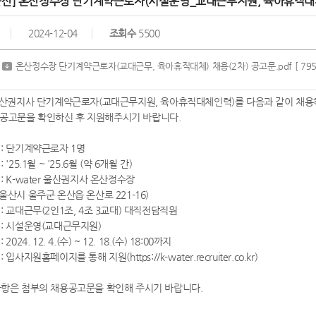
울산] 온산정수장 단기계약근로자(시설운영_교대근무지원, 육아휴직대
2024-12-04
조회수
5500
온산정수장 단기계약근로자(교대근무, 육아휴직대체) 채용(2차) 공고문.pdf
[ 795
r 울산권지사 단기계약근로자(교대근무지원, 육아휴직대체인력)를 다음과 같이 채용
공고문을 확인하신 후 지원해주시기 바랍니다.
 : 단기계약근로자 1명
 '25.1월 ~ '25.6월 (약 6개월 간)
 : K-water 울산권지사 온산정수장
울주군 온산읍 온산로 221-16)
 : 교대근무(2인1조, 4조 3교대) 대직전담직원
 : 시설운영(교대근무지원)
2024. 12. 4.(수) ~ 12. 18.(수) 18:00까지
 입사지원홈페이지를 통해 지원(https://k-water.recruiter.co.kr)
사항은 첨부의 채용공고문을 확인해 주시기 바랍니다.