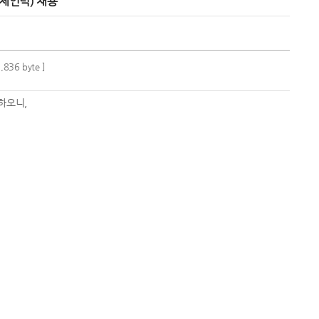
체인력) 채용
,836 byte ]
하오니,