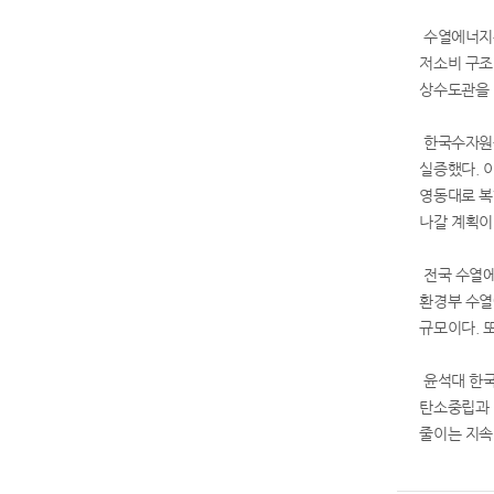
수열에너지는
저소비 구조
상수도관을 
한국수자원공
실증했다. 이
영동대로 복
나갈 계획이
전국 수열에
환경부 수열에
규모이다. 
윤석대 한국
탄소중립과 
줄이는 지속