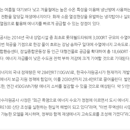
 여름철 대기보다 낮고 겨울철에는 높은 수온 특성을 이용해 냉난방에 사용하는 
 전환을 앞당길 재생에너지이다. 화재·소음·열섬현상을 유발하는 냉각탑이나 실외기
열원으로 활용해 에너지를 빠르게 공급할 수 있는 장점이 있다.
사는 2014년 국내 상업시설 중 최초로 롯데월드타워에 3,000RT 규모의 수열
번 착공을 기점으로 한강 물이 흐르는 강남·송파구 일대에 수열에너지 고속도로 조성을 본격
합환승센터, 잠실종합운동장 등 인근 대형건물로 공급을 확대하여 총 18,660
다. 에너지 자급률이 낮은 수도권 전력 부하 저감에 크게 기여할 것으로 기대된다
너지의 국내 잠재량은 약 284만RT(10GW)로, 한국수자원공사가 현재까지 개발한 
너지 보급·지원 정책에 힘입어, 이를 2030년까지 28.4만RT로 끌어올린다. 발
또한, 연간 450GWh가량 에너지 소비를 절감할 수 있을 것으로 예상된다. 약 5
수자원공사 사장은 “최근 폭염으로 에너지 수요가 정점에 이르면서 도시 에너지 
RE100 산단 조성을 실현하는 현실적 해법이 되고 있다”라며, “이번 무역센터 
 가능한 모델을 제시하며, 정부와 함께 재생에너지 고속도로를 조성해 가겠다”라