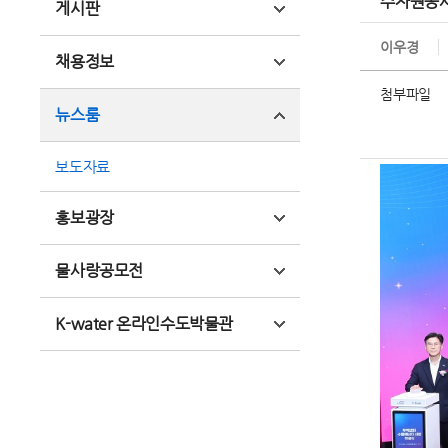
수자원공사
게시판
이우경
채용정보
첨부파일
뉴스룸
보도자료
홍보광장
물사랑공모전
K-water 온라인수도박물관