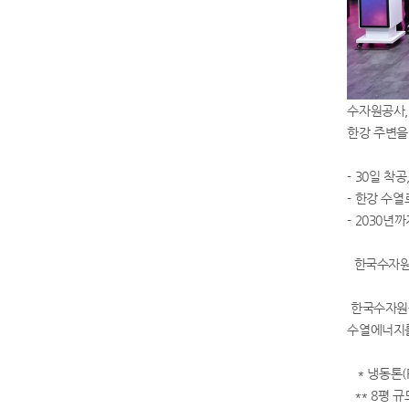
수자원공사,
한강 주변을
- 30일 착
- 한강 수
- 2030년
한국수자원공
한국수자원공
수열에너지를
* 냉동톤(RT
** 8평 규