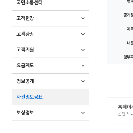
번
국민소통센터
공개
고객헌장
제
고객광장
내
고객지원
첨부
요금제도
정보공개
사전정보공표
홈페이
보상정보
콘텐츠 