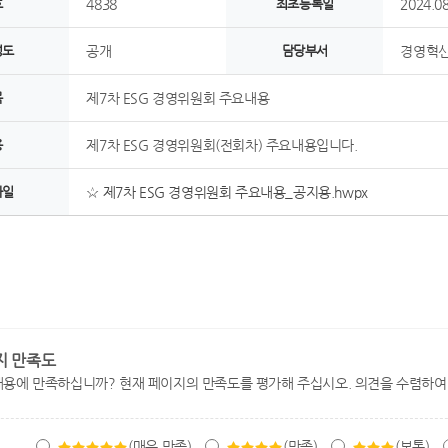
호
4838
최초등록일
2024.08
정도
공개
담당부서
경영혁신
목
제7차 ESG 경영위원회 주요내용
용
제7차 ESG 경영위원회(전회차) 주요내용입니다.
파일
☆ 제7차 ESG 경영위원회 주요내용_공지용.hwpx
지 만족도
내용에 만족하십니까? 현재 페이지의 만족도를 평가해 주십시오. 의견을 수렴하여
(매우 만족)
(만족)
(보통)