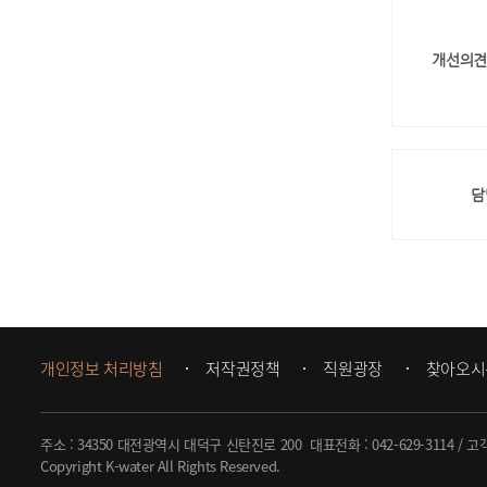
개선의견
담
개인정보 처리방침
저작권정책
직원광장
찾아오시
주소 : 34350 대전광역시 대덕구 신탄진로 200
대표전화 :
042-629-3114
/ 고
Copyright K-water All Rights Reserved.