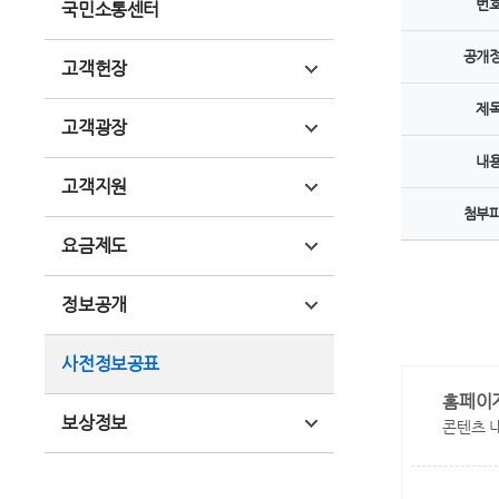
번
국민소통센터
공개
고객헌장
제
고객광장
내
고객지원
첨부
요금제도
정보공개
사전정보공표
홈페이
보상정보
콘텐츠 