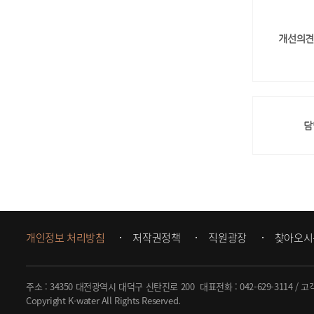
개선의견
담
개인정보 처리방침
저작권정책
직원광장
찾아오시
주소 : 34350 대전광역시 대덕구 신탄진로 200
대표전화 :
042-629-3114
/ 고
Copyright K-water All Rights Reserved.