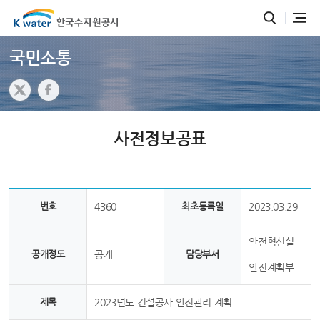
국민소통
사전정보공표
번호
4360
최초등록일
2023.03.29
안전혁신실
공개정도
공개
담당부서
안전계획부
제목
2023년도 건설공사 안전관리 계획