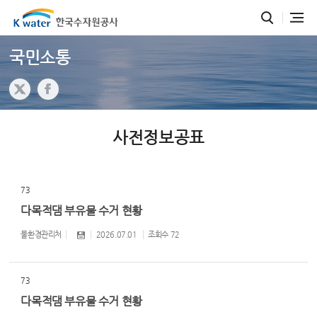
국민소통
사전정보공표
73
다목적댐 부유물 수거 현황
물환경관리처
2026.07.01
조회수
72
73
다목적댐 부유물 수거 현황