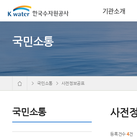
기관소개
국민소통
국민소통
사전정보공표
국민소통
사전
등록건수
4
건