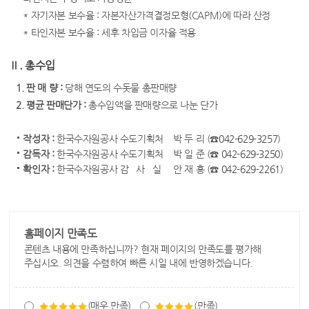
* 자기자본 보수율 : 자본자산가격결정모형(CAPM)에 따라 산정
* 타인자본 보수율 : 세후 차입금 이자율 적용
Ⅱ. 총수입
1. 판 매 량 :
당해 연도의 수돗물 총판매량
2. 평균 판매단가 :
총수입액을 판매량으로 나눈 단가
작성자 :
한국수자원공사 수도기획처 박 두 리 (☎
042-629-3257
)
감독자 :
한국수자원공사 수도기획처 박 일 준 (☎
042-629-3250
)
확인자 :
한국수자원공사 감 사 실 안 재 홍 (☎
042-629-2261
)
홈페이지 만족도
콘텐츠 내용에 만족하십니까? 현재 페이지의 만족도를 평가해
주십시오. 의견을 수렴하여 빠른 시일 내에 반영하겠습니다.
(매우 만족)
(만족)