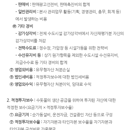
- 판매비 :
판매광고선전비, 판매촉진비의 합계
- 일반관리비 :
본사 관리업무 활동(기획, 경영관리, 총무, 회계 등)
에서 발생하는 비용
㉣ 기타 경비
- 감가상각비 :
전체 수도시설 감가상각비에서 자산재평가분 자산의
감가상각비를 차감
- 전력수도료 :
정수장, 가압장 등 시설가동을 위한 전력비
- 수선유지비 등 :
상기 원가항목을 제외한 수도시설 수선유지비,
지급수수료 등 기타 경비의 합계
② 영업외비용 :
유무형자산 처분손실
③ 법인세비용 :
적정투자보수에 대한 법인세비용
④ 영업외수익 :
유무형자산 처분이익, 임대료 수익
2. 적정투자보수 :
수돗물의 생산·공급을 위하여 투자된 자산에 대한
적정한 보수(요금기저 × 적정투자보수율)
① 요금기저 :
순가동설비, 운전자금, 건설중인 자산 등으로 구성
② 적정투자보수율 :
자기자본과 타인자본 보수율을 자기자본과
타인자본 구성비로 가중평균