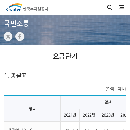
국민소통
요금단가
1. 총괄표
(단위 : 억원)
결산
항목
2021년
2022년
2023년
202