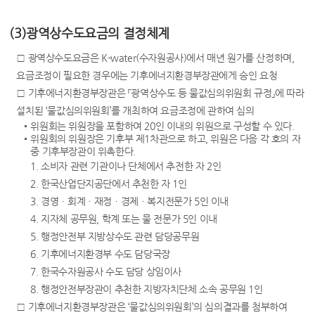
(3)광역상수도요금의 결정체계
□ 광역상수도요금은 K-water(수자원공사)에서 매년 원가를 산정하며,
요금조정이 필요한 경우에는 기후에너지환경부장관에게 승인 요청
□ 기후에너지환경부장관은 「광역상수도 등 물값심의위원회 규정」에 따라
설치된 ‘물값심의위원회’를 개최하여 요금조정에 관하여 심의
위원회는 위원장을 포함하여 20인 이내의 위원으로 구성할 수 있다.
위원회의 위원장은 기후부 제1차관으로 하고, 위원은 다음 각 호의 자
중 기후부장관이 위촉한다.
1. 소비자 관련 기관이나 단체에서 추전한 자 2인
2. 한국산업단지공단에서 추천한 자 1인
3. 경영ㆍ회계ㆍ재정ㆍ경제ㆍ복지전문가 5인 이내
4. 지자체 공무원, 학계 또는 물 전문가 5인 이내
5. 행정안전부 지방상수도 관련 담당공무원
6. 기후에너지환경부 수도 담당국장
7. 한국수자원공사 수도 담당 상임이사
8. 행정안전부장관이 추천한 지방자치단체 소속 공무원 1인
□ 기후에너지환경부장관은 ‘물값심의위원회’의 심의결과를 첨부하여