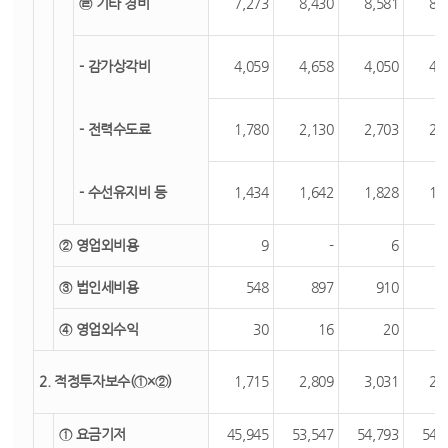
㉣ 기타 경비
7,273
8,430
8,581
8,
- 감가상각비
4,059
4,658
4,050
4,
- 전력수도료
1,780
2,130
2,703
2,
- 수선유지비 등
1,434
1,642
1,828
1,
② 영업외비용
9
-
6
③ 법인세비용
548
897
910
④ 영업외수익
30
16
20
2. 적정투자보수(①×②)
1,715
2,809
3,031
2,
① 요금기저
45,945
53,547
54,793
54,