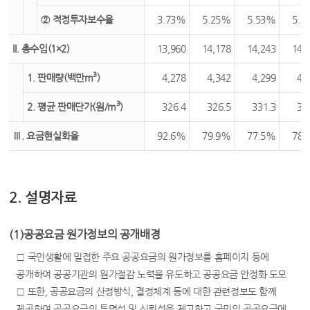
② 적정투자보수율
3.73%
5.25%
5.53%
5.1
II. 총수입(1×2)
13,960
14,178
14,243
14,
3
1. 판매량(백만m
)
4,278
4,342
4,299
4,
3
2. 평균 판매단가(원/m
)
326.4
326.5
331.3
33
Ⅲ. 요금현실화율
92.6%
79.9%
77.5%
78.
2. 설명자료
(1)공공요금 원가정보의 공개배경
□ 국민생활에 밀접한 주요 공공요금의 원가정보를 홈페이지 등에
공개하여 공공기관의 원가절감 노력을 유도하고 공공요금 안정화 도모
□ 또한, 공공요금의 산정방식, 결정체계 등에 대한 관련정보도 함께
제공하여 공공요금의 투명성 및 신뢰성을 제고하고 국민의 공공요금에