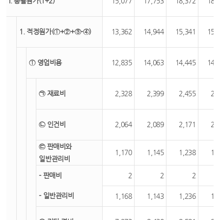
I. 총괄원가(1+2)
15,077
17,753
18,372
18,
1. 적정원가(①+②+③-④)
13,362
14,944
15,341
15,
① 영업비용
12,835
14,063
14,445
14,
㉠ 재료비
2,328
2,399
2,455
2,
㉡ 인건비
2,064
2,089
2,171
2,
㉢ 판매비와
1,170
1,145
1,238
1,
일반관리비
- 판매비
2
2
2
- 일반관리비
1,168
1,143
1,236
1,