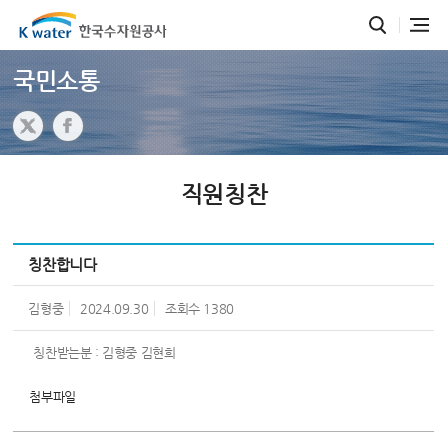
국민소통
직원칭찬
칭찬합니다
김형중
2024.09.30
조회수
1380
칭찬받는분 : 김형중 김현희
첨부파일