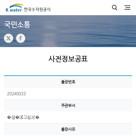
국민소통
사전정보공표
출장번호
20240333
주관부서
�섎�湲고쉷泥�
출장사유