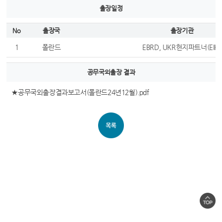
출장일정
No
출장국
출장기관
1
폴란드
EBRD, UKR현지파트너(EIH)
공무국외출장 결과
★공무국외출장결과보고서(폴란드24년12월).pdf