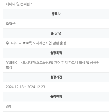
세미나 및 컨퍼런스
등록자
조혁준
출 장 명
우크라이나 호로독 도시재건사업 관련 출장
출장목적
우크라이나 도시재건(호로독)사업 관련 현지 파트너 협상 및 금융권
협상
출장기간
2024-12-18 ~ 2024-12-23
출장인원
3명