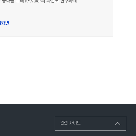
 증대를 위해 K-water의 과년도 연구과제
색화면
관련 사이트