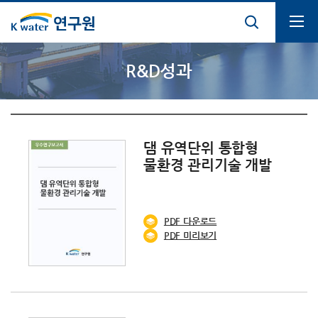
통합검색열기
전체메뉴열기
R&D성과
댐 유역단위 통합형
물환경 관리기술 개발
PDF
다운로드
PDF 미리보기