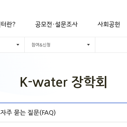
터란?
공모전·설문조사
사회공헌
참여&신청
K-water 장학회
 자주 묻는 질문(FAQ)