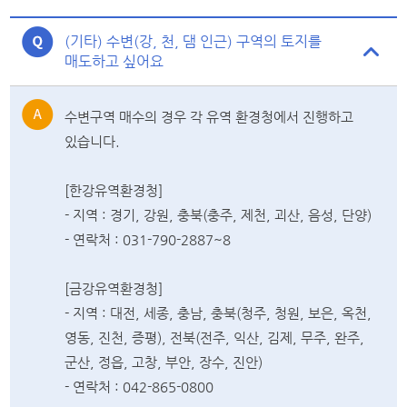
(기타) 수변(강, 천, 댐 인근) 구역의 토지를
매도하고 싶어요
수변구역 매수의 경우 각 유역 환경청에서 진행하고
있습니다.
[한강유역환경청]
- 지역 : 경기, 강원, 충북(충주, 제천, 괴산, 음성, 단양)
- 연락처 : 031-790-2887~8
[금강유역환경청]
- 지역 : 대전, 세종, 충남, 충북(청주, 청원, 보은, 옥천,
영동, 진천, 증평), 전북(전주, 익산, 김제, 무주, 완주,
군산, 정읍, 고창, 부안, 장수, 진안)
- 연락처 : 042-865-0800