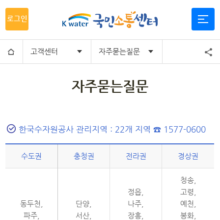
로그인
고객센터
자주묻는질문
자주묻는질문
한국수자원공사 관리지역 : 22개 지역 ☎ 1577-0600
수도권
충청권
전라권
경상권
청송,
정읍,
고령,
동두천,
단양,
나주,
예천,
파주,
서산,
장흥,
봉화,