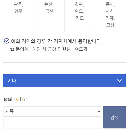
광주,
논산,
함평,
통영,
양주
금산
완도,
사천,
진도
거제,
고성
이외 지역의 경우 각 지자체에서 관리합니다.
☎ 문의처 : 해당 시·군청 민원실 - 수도과
기타
Total :
6
[
1
/1]
검색