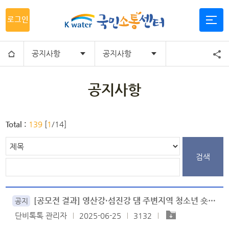
로그인
공지사항
공지사항
공지사항
Total :
139
[
1
/14]
검색
[공모전 결과] 영산강·섬진강 댐 주변지역 청소년 숏폼 공모전 결과 안내★
공지
단비톡톡 관리자
2025-06-25
3132