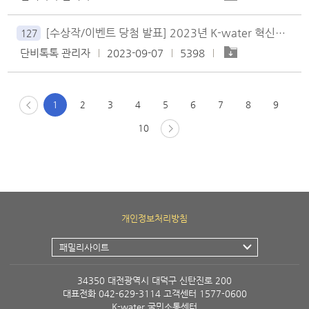
[수상작/이벤트 당첨 발표] 2023년 K-water 혁신챌린지 슬로건 공모 결과 안내
127
단비톡톡 관리자
2023-09-07
5398
1
2
3
4
5
6
7
8
9
10
개인정보처리방침
패밀리사이트
34350 대전광역시 대덕구 신탄진로 200
대표전화
042-629-3114
고객센터
1577-0600
K-water 국민소통센터