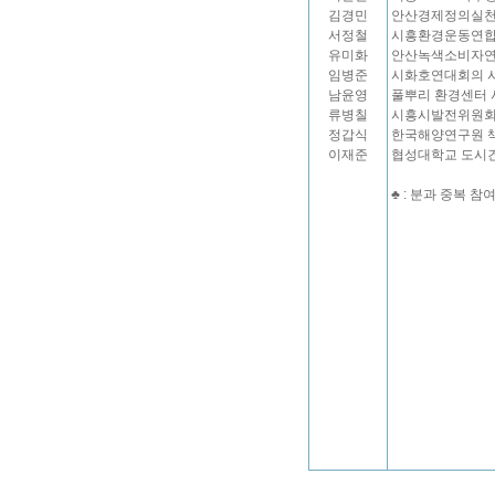
김경민
안산경제정의실천
서정철
시흥환경운동연합
유미화
안산녹색소비자연
임병준
시화호연대회의 
남윤영
풀뿌리 환경센터
류병칠
시흥시발전위원회
정갑식
한국해양연구원 
이재준
협성대학교 도시
♣ : 분과 중복 참