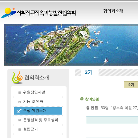
협의회소개
2기
협의회소개
9기
위원장인사말
참여인원
기능 및 연혁
총 인원
: 53명〔정부측 의원 27
구성·위원소개
운영실적 및 주요성과
설립근거