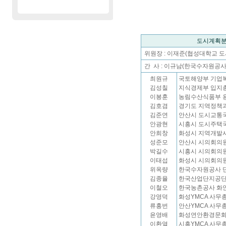
도시계획분
위원장 : 이재준(협성대학교 도
간 사 : 이규남(한국수자원공
최원규
국토해양부 기업
김성칠
지식경제부 입지
이봉훈
농림수산식품부 
김호겸
경기도 지역정책
김준연
안산시 도시교통
안광현
시흥시 도시주택
안희창
화성시 지역개발
성준모
안산시 시의회의
박길수
시흥시 시의회의
이태섭
화성시 시의회의
위옥량
한국수자원공사 
김종율
한국산업단지공단
이철오
한국농촌공사 화
강영덕
화성YMCA 사무
류홍번
안산YMCA 사무
윤영배
화성연안환경문화
이환열
시흥YMCA 사무