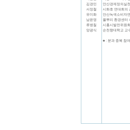
김경민
안산경제정의실천
서정철
시화호 연대회의 
유미화
안산녹색소비자연
남윤영
풀뿌리 환경센터 
류병칠
시흥시발전위원회
양광식
순천향대학교 교
♣ : 분과 중복 참