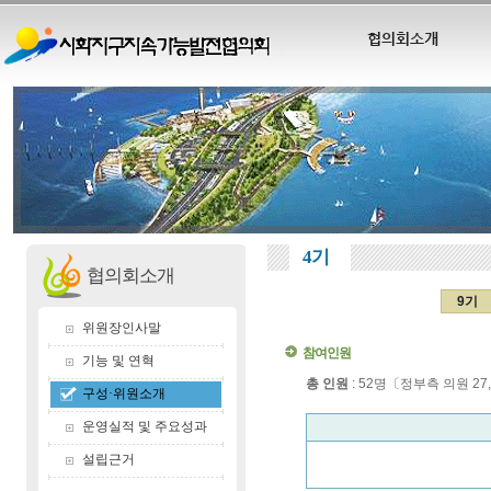
협의회소개
4기
협의회소개
9기
위원장인사말
참여인원
기능 및 연혁
총 인원
: 52명〔정부측 의원 27
구성·위원소개
운영실적 및 주요성과
설립근거