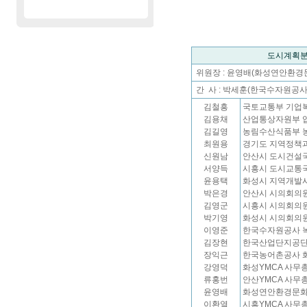
도시계획분
위원장 : 윤영배(화성연안환경
간 사 : 박세훈(한국수자원공
김철흥
국토교통부 기업
김용채
산업통상자원부 
김길영
농림수산식품부 
최원용
경기도 지역정책
신원남
안산시 도시건설
서양득
시흥시 도시교통
윤용택
화성시 지역개발
박은경
안산시 시의회의
김영군
시흥시 시의회의
박기영
화성시 시의회의
이영준
한국수자원공사 
김장현
한국산업단지공단
장익근
한국농어촌공사 
강영덕
화성YMCA 사무
류홍번
안산YMCA 사무
윤영배
화성연안환경문화
이환열
시흥YMCA 사무