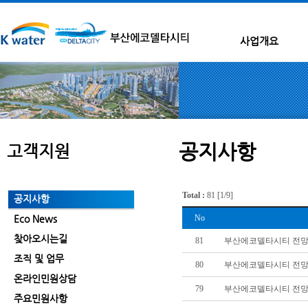
사업개요
공지사항
고객지원
Total :
81
[
1
/9]
공지사항
Eco News
No
찾아오시는길
81
부산에코델타시티 전망대(델
조직 및 업무
80
부산에코델타시티 전망대(
온라인민원상담
79
부산에코델타시티 전망대(
주요민원사항