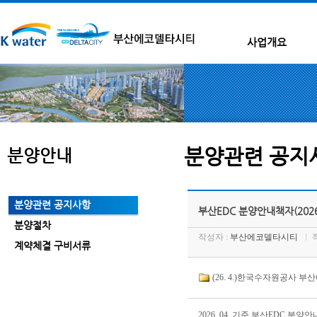
사업개요
분양관련 공지
분양안내
분양관련 공지사항
부산EDC 분양안내책자(2026.
분양절차
작성자 :
부산에코델타시티
계약체결 구비서류
(26. 4.)한국수자원공사 
2026. 04. 기준 부산EDC 분