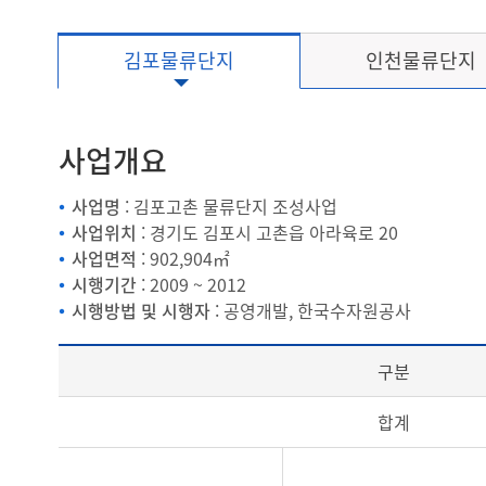
김포물류단지
인천물류단지
사업개요
사업명
: 김포고촌 물류단지 조성사업
사업위치
: 경기도 김포시 고촌읍 아라육로 20
사업면적
: 902,904㎡
시행기간
: 2009 ~ 2012
시행방법 및 시행자
: 공영개발, 한국수자원공사
구분
합계