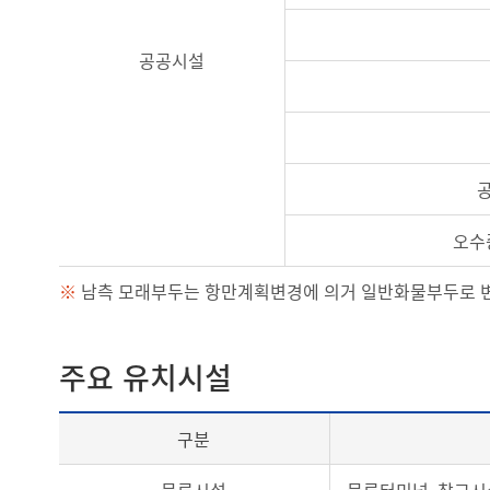
공공시설
오수
※
남측 모래부두는 항만계획변경에 의거 일반화물부두로 변
주요 유치시설
구분