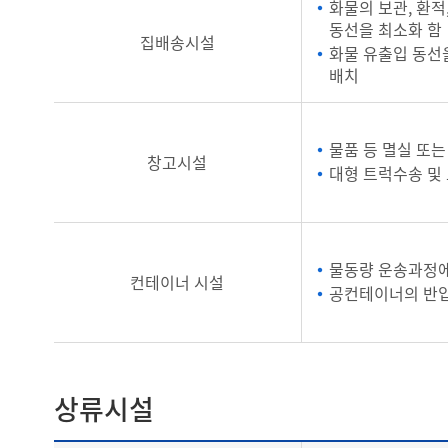
화물의 보관, 환
동선을 최소화 함
집배송시설
화물 유출입 동선
배치
물품 등 멸실 또
창고시설
대형 트럭수송 및
물동량 운송과정에
컨테이너 시설
공컨테이너의 반입
상류시설