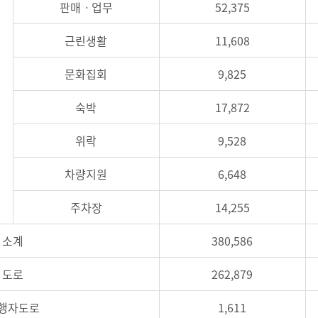
판매ㆍ업무
52,375
근린생활
11,608
문화집회
9,825
숙박
17,872
위락
9,528
차량지원
6,648
주차장
14,255
소계
380,586
도로
262,879
행자도로
1,611