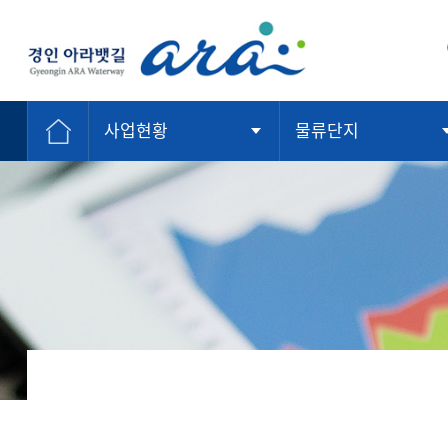
K-water
사업현황
물류단지
경인아라뱃길