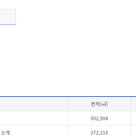
면적(㎡)
902,904
소계
372,118