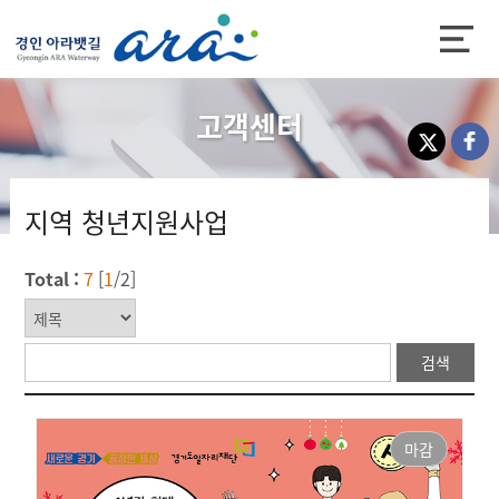
K-water
고객센터
경인아라뱃길
지역 청년지원사업
Total :
7
[
1
/2]
검색
마감