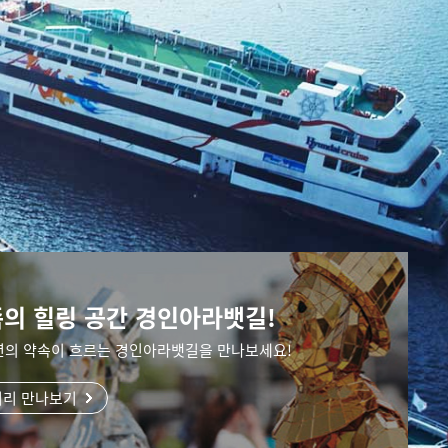
족의 힐링 공간 경인아라뱃길!
년의 약속이 흐르는 경인아라뱃길을 만나보세요!
리 만나보기