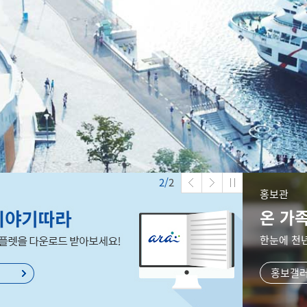
1/
2
홍보관
온 가
한눈에 천
홍보갤러