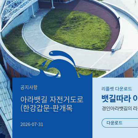
공지사항
아라뱃길 자전거도로
(한강갑문-판개목
구간) 통행 차단 알림
(7. 31.(금)~ 정비
2026-07-31
완료시 까지)