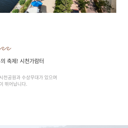
의 축제! 시천가람터
시천공원과 수상무대가 있으며
이 뛰어납니다.