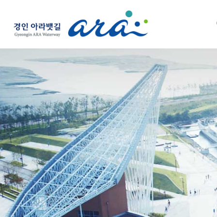
K-water
경인아라뱃길