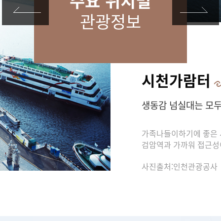
주요 위치별
관광정보
시천가람터
생동감 넘실대는 모두
가족나들이하기에 좋은 
검암역과 가까워 접근성
사진출처:인천관광공사