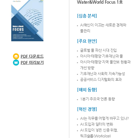
Water&World Focus 1호
[심층 분석]
AI혁신이 이끄는 새로운 경제와
물관리
[주요 현안]
글로벌 물 파산 시대 진입
PDF
다운로드
아시아-태평양 기후재난과 물
아시아-태평양 지역 물안보 현황과
PDF 미리보기
개선 방향
기후재난과 사회적 지속가능성
공공서비스 디지털화의 효과
[해외 동향]
1분기 주요국 언론 동향
[혁신 경영]
AI는 직무를 어떻게 바꾸고 있나?
AI 도입과 일터의 변화
AI 도입이 낳은 신종 위협,
워크슬롭(Workslop)