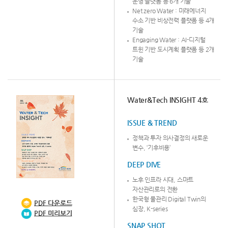
운영 플랫폼 등 6개 기술
Net zero Water : 미래에너지
수소 기반 비상전력 플랫폼 등 4개
기술
Engaging Water : AI-디지털
트윈 기반 도시계획 플랫폼 등 2개
기술
Water&Tech INSIGHT 4호
ISSUE & TREND
정책과 투자 의사결정의 새로운
변수, ‘기후비용’
DEEP DIVE
노후 인프라 시대, 스마트
자산관리로의 전환
한국형 물관리 Digital Twin의
PDF
다운로드
심장, K-series
PDF 미리보기
SNAP SHOT