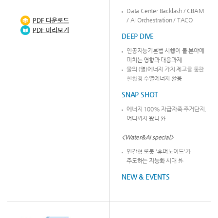
Data Center Backlash / CBAM
PDF
다운로드
/ AI Orchestration / TACO
PDF 미리보기
DEEP DIVE
인공지능기본법 시행이 물 분야에
미치는 영향과 대응과제
물의 (열)에너지 가치 제고를 통한
친황경 수열에너지 활용
SNAP SHOT
에너지 100% 자급자족 주거단지,
어디까지 왔나 外
<Water&Ai special>
인간형 로봇 '휴머노이드'가
주도하는 지능화 시대 外
NEW & EVENTS