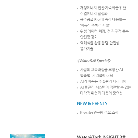
재생에너지 전환 가속화를 위한
수열에너지 활성화
용수공급 Risk에 즉각 대응하는
‘이동식 수처리 시설’
위성 데이터 혁명, 전 지구적 홍수
안전망 강화
역해석을 활용한 댐 안전성
평가기술
<Water&AI Special>
사람의 교육과정을 모방한 AI
학습법, 커리큘럼 러닝
AI가 바꾸는 수질관리 패러다임
AI 물관리 시스템이 직면할 수 있는
다각적 위협과 대응의 중요성
NEW & EVENTS
K-water연구원 주요 소식
Water&Tech INSIGHT 3호