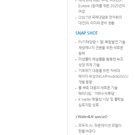
세계 최대 R&D 무대, Horizon
Europe c참여를 위한 2025년의
여정
[2027년 국제대댐회 연차회의
대전]의 의미와 준비 현황
SNAP SHOT
PVT(태양광 + 열) 복합발전 기술 :
재생에너지 전환을 위한 새로운
동력
미생물의 배설물을 활용한 녹조
성장 억제 기술
기후위기 대응을 위한 차세대
레이더 위성(NISAR·HydroGNSS)
개발 동향
물 부족 대응의 새로운 기술
패러다임, '지하수저류댐'
K-water 학술상 시상 및 물학습
심포지엄 성료
<Water&Ai special>
모두의 AI, 파운데이션 모델이
판을 바꾼다.