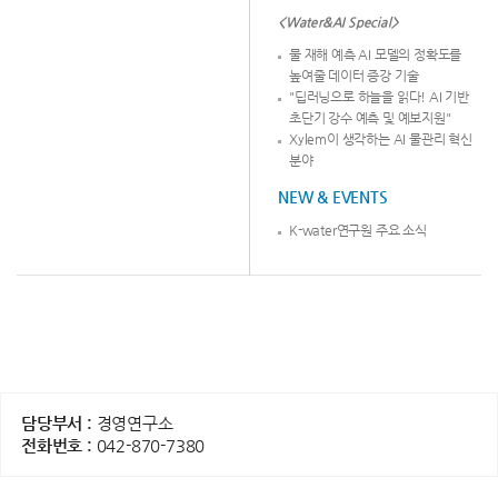
<Water&AI Special>
물 재해 예측 AI 모델의 정확도를
높여줄 데이터 증강 기술
"딥러닝으로 하늘을 읽다! AI 기반
초단기 강수 예측 및 예보지원"
Xylem이 생각하는 AI 물관리 혁신
분야
NEW & EVENTS
K-water연구원 주요 소식
담당부서 :
경영연구소
전화번호 :
042-870-7380