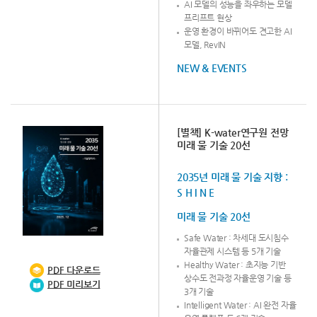
AI 모델의 성능을 좌우하는 모델
프리프트 현상
운영 환경이 바뀌어도 견고한 AI
모델, RevIN
NEW & EVENTS
[별책] K-water연구원 전망
미래 물 기술 20선
2035년 미래 물 기술 지향 :
S H I N E
미래 물 기술 20선
Safe Water : 차세대 도시침수
자율관제 시스템 등 5개 기술
Healthy Water : 초지능 기반
PDF
다운로드
상수도 전과정 자율운영 기술 등
PDF 미리보기
3개 기술
Intelligent Water : AI 완전 자율