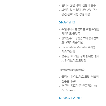
끝나지 않은 재해, 산불과 홍수
보이지 않는 필댐 내부변형, ‘시·
공간 관측’ 기반 정밀 대응
SNAP SHOT
수열에너지 활성화를 위한 수열원
자원지도 플랫폼
광역상수도 갱생관로의 상태변화
조사·평가기술 개발
Foundation Model의 수자원
적용 가능성
정수장 DT 기능 강화를 위한 물리-
AI 하이브리드 모델링
<Water&Ai special>
물리-AI 하이브리드 모델, 예측의
빈틈을 메우다
‘연구의 동료’가 된 인공지능, AI
Co-Scientist
NEW & EVENTS