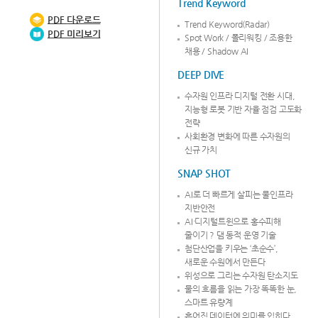
Trend Keyword
PDF
다운로드
Trend Keyword(Radar)
PDF 미리보기
Spot Work / 폴리워킹 / 조용한
채용 / Shadow AI
DEEP DIVE
수자원 인프라 디지털 전환 시대,
지능형 로봇 기반 자율 점검 고도화
전략
사회환경 변화에 따른 수자원의
신규 가치
SNAP SHOT
AI로 더 빠르게 살피는 물인프라
지반안전
AI·디지털트윈으로 홍수피해
줄이기 ? 댐 동적 운영 기술
첨단산업을 키우는 ‘초순수’,
새로운 수원에서 만든다
위성으로 그리는 수자원 탄소지도
물의 흐름을 읽는 가장 똑똑한 눈,
스마트 유량계
흩어진 데이터에 의미를 입히다,