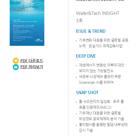
Water&Tech INSIGHT
3호
ISSUE & TREND
기후변화 대응을 위한 글로벌 공동
노력, '온실가스 국제감축사업'
DEEP DIVE
PDF
다운로드
재생에너지 변동성 극복의 대안 :
PDF 미리보기
보이지 않는 가상발전소
새정부 AI정책과 물관리 부문
Sovereign AI를 위하여
SNAP SHOT
물 수요관리의 일상화 : 호주 물
효율 인증제도(WELS)
기후재난 대응을 위한 글로벌
위성정보 공유체계와 분석 기술
물리탐사를 활용한 필댐 내부상태
감시 기술