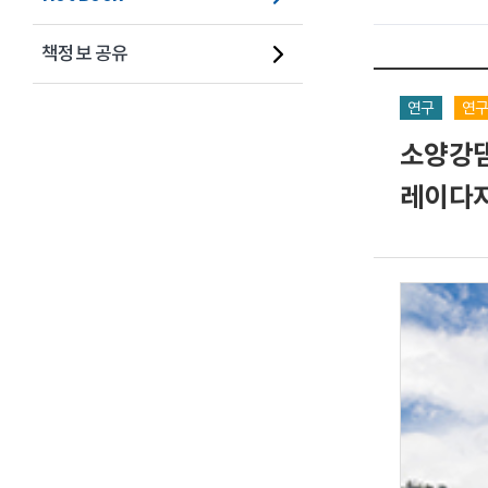
책정보 공유
연구
연
소양강댐
레이다