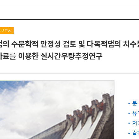
구보고서
의 수문학적 안정성 검토 및 다목적댐의 치수능력
자료를 이용한 실시간우량추정연구
분
유
저
출