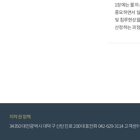
1장에는 물의
중요하면서 실
및 침루현상을
산정하는 과정
저작권 정책
34350 대전광역시 대덕구 신탄진로 200 대표전화 042-629-3114 고객센터 1