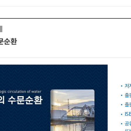
타
문순환
저
출
출
IS
공