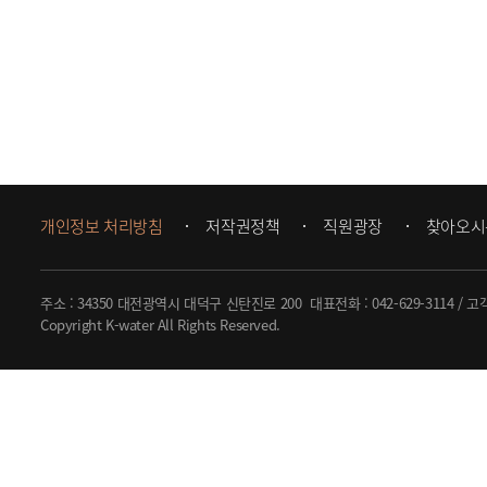
개인정보 처리방침
저작권정책
직원광장
찾아오시
주소 : 34350 대전광역시 대덕구 신탄진로 200
대표전화 :
042-629-3114
/ 고
Copyright K-water All Rights Reserved.