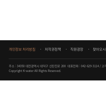
개인정보 처리방침
저작권정책
직원광장
찾아오시
주소 : 34350 대전광역시 대덕구 신탄진로 200
대표전화 :
042-629-3114
/ 고
Copyright K-water All Rights Reserved.