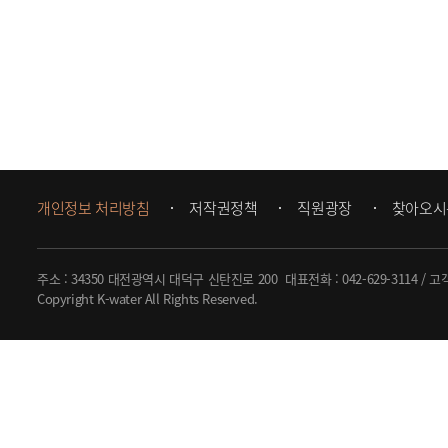
개인정보 처리방침
저작권정책
직원광장
찾아오시
주소 : 34350 대전광역시 대덕구 신탄진로 200
대표전화 :
042-629-3114
/ 고
Copyright K-water All Rights Reserved.