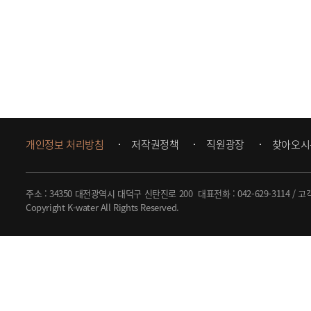
개인정보 처리방침
저작권정책
직원광장
찾아오시
주소 : 34350 대전광역시 대덕구 신탄진로 200
대표전화 :
042-629-3114
/ 고
Copyright K-water All Rights Reserved.