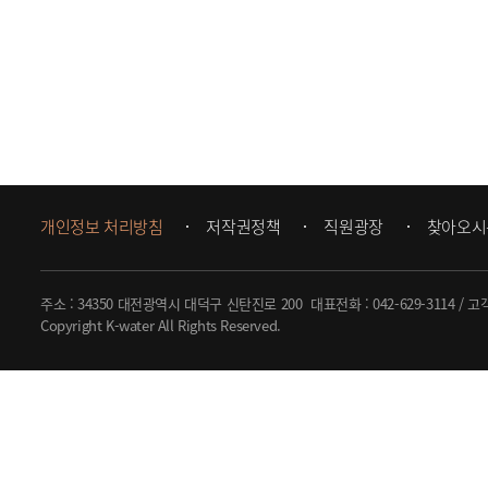
개인정보 처리방침
저작권정책
직원광장
찾아오시
주소 : 34350 대전광역시 대덕구 신탄진로 200
대표전화 :
042-629-3114
/ 고
Copyright K-water All Rights Reserved.