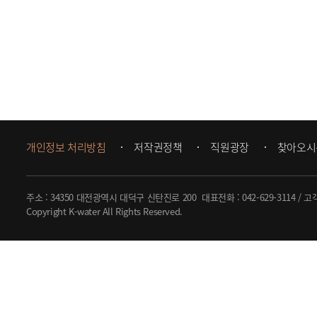
개인정보 처리방침
저작권정책
직원광장
찾아오시
주소 : 34350 대전광역시 대덕구 신탄진로 200
대표전화 :
042-629-3114
/ 고
Copyright K-water All Rights Reserved.