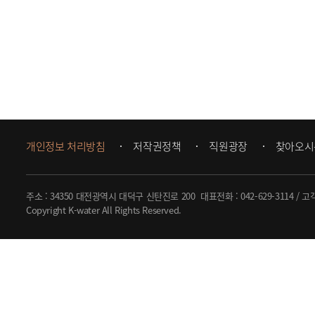
개인정보 처리방침
저작권정책
직원광장
찾아오시
주소 : 34350 대전광역시 대덕구 신탄진로 200
대표전화 :
042-629-3114
/ 고
Copyright K-water All Rights Reserved.