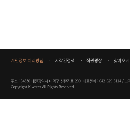
개인정보 처리방침
저작권정책
직원광장
찾아오시
주소 : 34350 대전광역시 대덕구 신탄진로 200
대표전화 :
042-629-3114
/ 고
Copyright K-water All Rights Reserved.