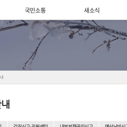
국민소통
새소식
내
안내
고
갑질신고·지원센터
내부부패공익신고
예산낭비신