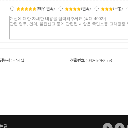
(매우 만족)
(만족)
(보통)
당부서 :
감사실
전화번호 :
042-629-2553
는길