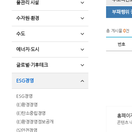
물관리 시설
부패행위
수자원·환경
총 게시물
0
건
수도
번호
에너지·도시
글로벌·기후테크
ESG경영
ESG경영
(E)환경경영
(E)탄소중립경영
홈페이
(E)환경경영정보공개
콘텐츠 
(S)안전경영