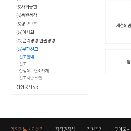
(S)사회공헌
(S)동반성장
(S)정보보호
개선의견
(G)이사회
(G)윤리경영·인권경영
(G)부패신고
신고안내
담
신고
안심제보변호사제
신고사항 확인
경영공시·SR
개인정보 처리방침
저작권정책
직원광장
찾아오시