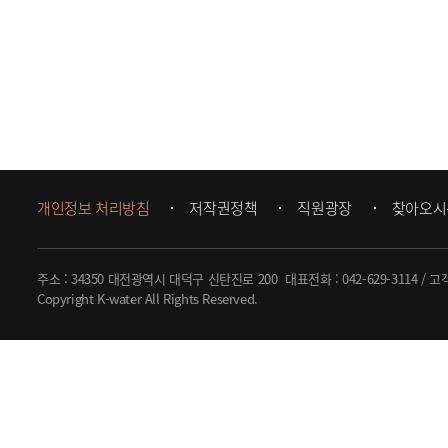
개인정보 처리방침
저작권정책
직원광장
찾아오시
주소 : 34350 대전광역시 대덕구 신탄진로 200
대표전화 :
042-629-3114
/ 고
Copyright K-water All Rights Reserved.