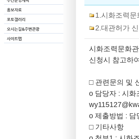
주간운영계획
홍보자료
1.시화조력문
포토갤러리
2.대관허가 
오시는길&주변관광
사이트맵
시화조력문화관 
신청시 참고하여
□ 관련문의 및 
o 담당자 : 시화
wy115127@kwat
o 제출방법 : 
□ 기타사항
o 첨부1 : 시