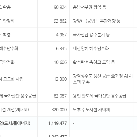
도 확충
90,924
충남서부권 광역 등
도 안정화
93,862
광양(Ⅰ)공업 노후관개량 등
도 확충
4,967
국가산단 용수분기 등
해 해수담수화
6,345
대산임해 해수담수화
수급안정화
10,606
활성탄 비축창고 도입 등
광역상수도 생산·공급 全과정 AI 시
WM 고도화 사업
13,300
스템 구축
반도체 국가산단 용수공급
82,087
용인 반도체 국가산단 용수공급
시설 개선(개대체)
320,000
노후 수도시설 개대체
사업(도시/물에너지)
1,119,477
-