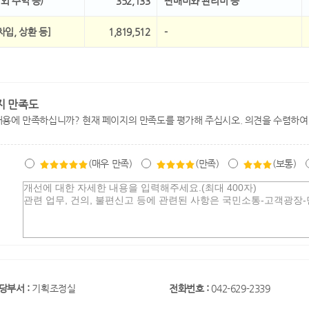
 외 수익 등)
352,133
판매비와 관리비 등
차입, 상환 등]
1,819,512
-
지 만족도
내용에 만족하십니까? 현재 페이지의 만족도를 평가해 주십시오. 의견을 수렴하여
(매우 만족)
(만족)
(보통)
당부서 :
기획조정실
전화번호 :
042-629-2339