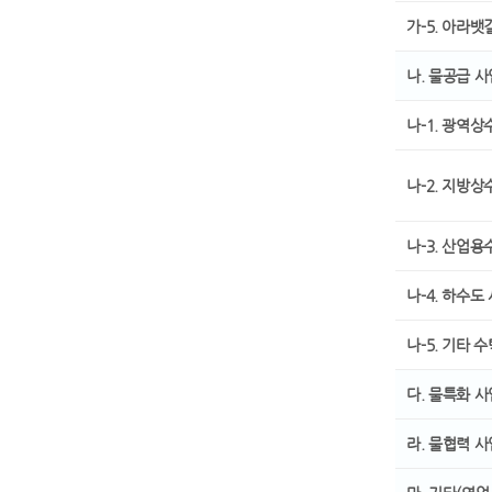
가-5. 아라뱃
나. 물공급 사
나-1. 광역상
나-2. 지방상
나-3. 산업용
나-4. 하수도
나-5. 기타 
다. 물특화 
라. 물협력 