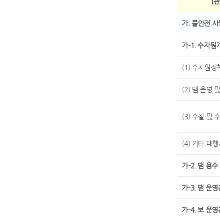
[관
가. 물안전 
가-1. 수자원
(1) 수자원정
(2) 댐 운영 
(3) 수질 및
(4) 기타 대
가-2. 댐 용수
가-3. 댐 운
가-4. 보 운