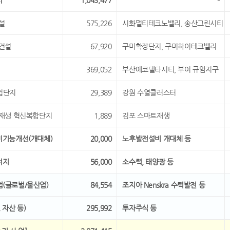
시
1,043,477
-
건설
575,226
시화멀티테크노밸리, 송산그린시티
 건설
67,920
구미확장단지, 구미하이테크밸리
369,052
부산에코델타시티, 부여 규암지구
산업단지
29,389
강원 수열클러스터
환경재생 혁신복합단지
1,889
김포 스마트재생
설비기능개선(개대체)
20,000
노후발전설비 개대체 등
너지
56,000
소수력, 태양광 등
업(글로벌/물산업)
84,554
조지아 Nenskra 수력발전 등
 자산 등)
295,992
투자주식 등