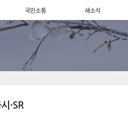
국민소통
새소식
시·SR