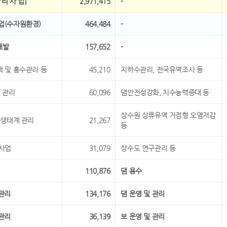
 리 사 업]
2,971,415
-
사업(수자원환경)
464,484
-
개발
157,652
-
책 및 홍수관리 등
45,210
지하수관리, 전국유역조사 등
및 관리
60,096
댐안전성강화, 치수능력증대 등
상수원 상류유역 거점형 오염저감
 수생태계 관리
21,267
등
행사업
31,079
상수도 연구관리 등
110,876
댐 용수
영관리
134,176
댐 운영 및 관리
영관리
36,139
보 운영 및 관리