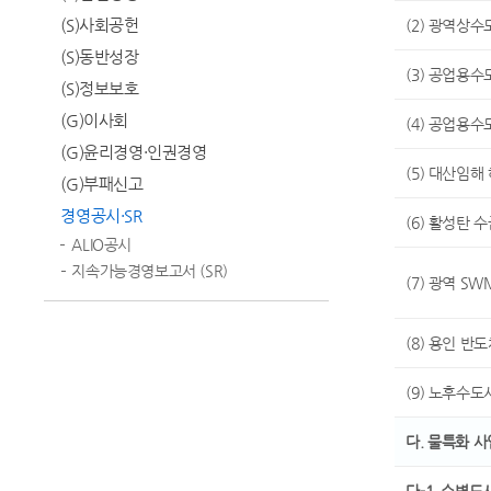
(S)사회공헌
(2) 광역상수
(S)동반성장
(3) 공업용수
(S)정보보호
(G)이사회
(4) 공업용수
(G)윤리경영·인권경영
(5) 대산임
(G)부패신고
경영공시·SR
(6) 활성탄 
ALIO공시
지속가능경영보고서 (SR)
(7) 광역 S
(8) 용인 
(9) 노후수도
다. 물특화 