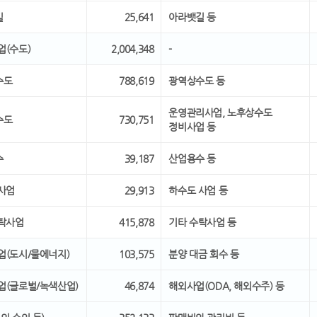
길
25,641
아라뱃길 등
업(수도)
2,004,348
-
수도
788,619
광역상수도 등
운영관리사업, 노후상수도
수도
730,751
정비사업 등
수
39,187
산업용수 등
 사업
29,913
하수도 사업 등
수탁사업
415,878
기타 수탁사업 등
사업(도시/물에너지)
103,575
분양 대금 회수 등
사업(글로벌/녹색산업)
46,874
해외사업(ODA, 해외수주) 등