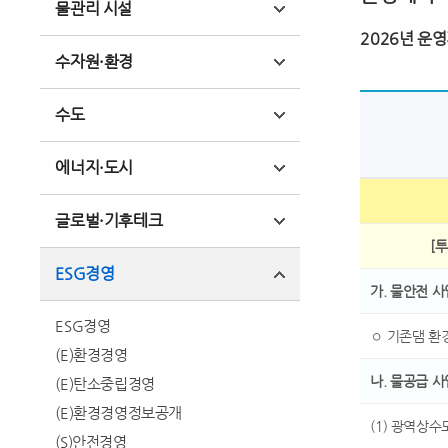
물관리 시설
2026년 운
수자원·환경
수도
에너지·도시
글로벌·기후테크
[투
ESG경영
가. 물안전 
ESG경영
◦ 기존댐 환
(E)환경경영
나. 물공급 사
(E)탄소중립경영
(E)환경경영정보공개
(1) 광역상수
(S)안전경영