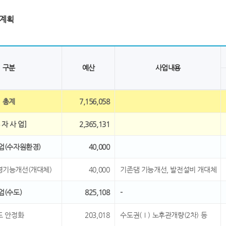
영계획
구분
예산
사업내용
총계
7,156,058
 자 사 업]
2,365,131
사업(수자원환경)
40,000
경기능개선(개대체)
40,000
기존댐 기능개선, 발전설비 개대체
업(수도)
825,108
-
도 안정화
203,018
수도권(Ⅰ) 노후관개량(2차) 등