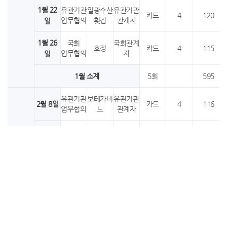
1월 22
유관기관
일광수산
유관기관
카드
4
120
업무협의
횟집
관계자
일
1월 26
국회
국회관계
호정
카드
4
115
업무협의
자
일
1월 소계
5회
595
유관기관
보테가비
유관기관
2월 8일
카드
4
116
업무협의
노
관계자
유관기관
유관기관
2월 9일
도원
카드
4
117
업무협의
관계자
유관기관
유관기관
2월 9일
신안촌
카드
4
118
업무협의
관계자
2월
2월 15
유관기관
라그릴리
유관기관
카드
4
117
업무협의
아 공덕
관계자
일