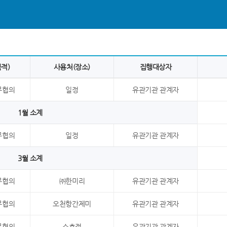
적)
사용처(장소)
집행대상자
무협의
일정
유관기관 관계자
1월 소계
무협의
일정
유관기관 관계자
3월 소계
무협의
㈜한미리
유관기관 관계자
무협의
오천항간제미
유관기관 관계자
무협의
소호정
유관기관 관계자