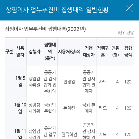
상임이사 업무추진비 집행내역 일반현황
상임이사 업무추진비 집행내역(2022년)
(단위:천원)
집행내
사용
집행
집행구
인원
집행
구분
집행자
역
사용처(장소)
일자
대상자
분
(명)
금액
(목적)
공공기
공공기
1월 5
상임감
관 감사
관 감사
인정원
카드
4
120
일
사위원
협회 업
협회 관
무회의
계자
1월 10
상임감
국회업
국회 관
돈치킨
카드
4
120
사위원
무협의
계자
일
공공기
유관기
1월 11
상임감
관 감사
관 업무
한국회관
카드
4
120
사위원
협회 관
일