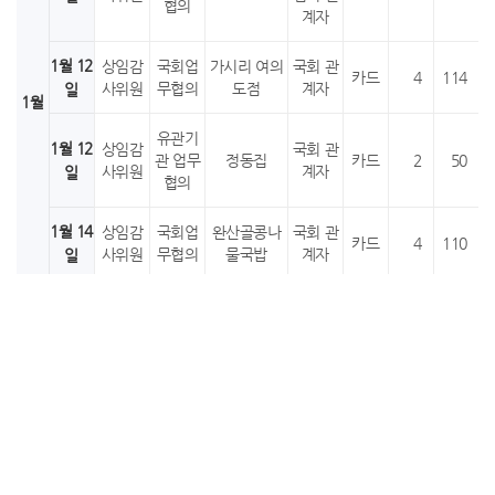
협의
계자
1월 12
상임감
국회업
가시리 여의
국회 관
카드
4
114
사위원
무협의
도점
계자
일
1월
유관기
1월 12
상임감
국회 관
관 업무
정동집
카드
2
50
사위원
계자
일
협의
1월 14
상임감
국회업
완산골콩나
국회 관
카드
4
110
사위원
무협의
물국밥
계자
일
대전·충
대전·충
청 감사
1월 28
상임감
사리원 시청
청 감사
협의회
카드
6
164
사위원
점
협의회
일
업무협
관계자
의
1월 소계
7회
798
대전·충