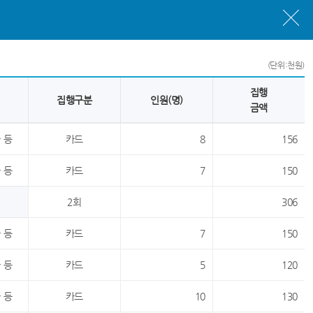
(단위:천원)
집행
집행구분
인원(명)
금액
 등
카드
8
156
 등
카드
7
150
2회
306
 등
카드
7
150
 등
카드
5
120
 등
카드
10
130