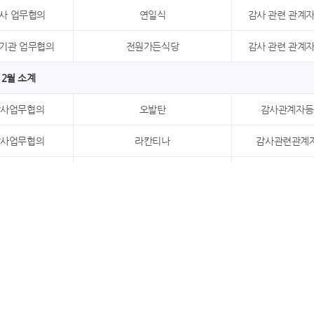
사 업무협의
연일식
감사 관련 관계자
기관 업무협의
전원가든식당
감사 관련 관계자
2월 소계
감사업무협의
오발탄
감사관계자등
감사업무협의
라칸티나
감사관련관계
감사업무협의
명동칼국수
감사관련관계
기관 업무협의
팔팔낙지
감사유관기관
3월 소계
감사업무협의
꽁뚜
감사관계자등
감사업무협의
만가
감사관련관계