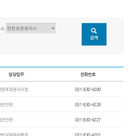
무소
담당업무
전화번호
연천포천권지사장
031-830-4200
청년인턴
031-830-4228
청년인턴
031-830-4227
한탄강댐관리부장
031-830-4201