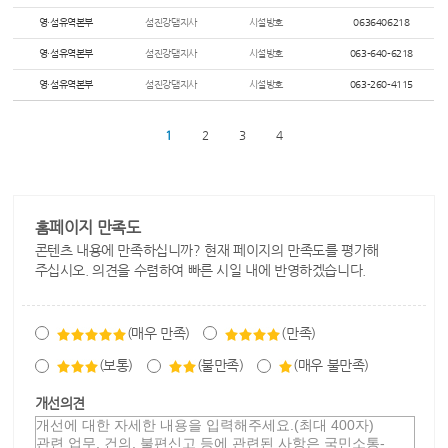
영·섬유역본부
섬진강댐지사
시설방호
0636406218
영·섬유역본부
섬진강댐지사
시설방호
063-640-6218
영·섬유역본부
섬진강댐지사
시설방호
063-260-4115
1
2
3
4
홈페이지 만족도
콘텐츠 내용에 만족하십니까? 현재 페이지의 만족도를 평가해
주십시오. 의견을 수렴하여 빠른 시일 내에 반영하겠습니다.
(매우 만족)
(만족)
(보통)
(불만족)
(매우 불만족)
개선의견