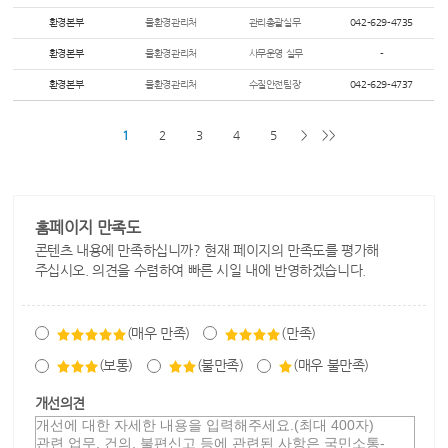
환경본부
물환경관리처
관리총괄실무
042-629-4735
환경본부
물환경관리처
사무운영 실무
-
환경본부
물환경관리처
수질안전팀장
042-629-4737
1
2
3
4
5
>
>>
홈페이지 만족도
콘텐츠 내용에 만족하십니까? 현재 페이지의 만족도를 평가해
주십시오. 의견을 수렴하여 빠른 시일 내에 반영하겠습니다.
(매우 만족)
(만족)
(보통)
(불만족)
(매우 불만족)
개선의견