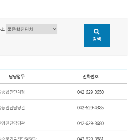
무소
담당업무
전화번호
물종합진단처장
042-629-3650
성능진단담당관
042-629-4385
관망진단담당관
042-629-3680
정수장기술진단담당관
042-629-3881