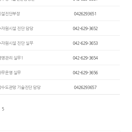
시설진단부장
0426293651
수자원시설 진단 담당
042-629-3652
수자원시설 진단 실무
042-629-3653
경영관리 실무1
042-629-3654
사무운영 실무
042-629-3656
상수도관망 기술진단 담당
0426293657
5